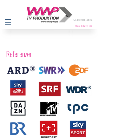
Tel.
+49 (0) 6131
/ 470 94-1
Montag - Freitag 9- 18 Uhr
Referenzen