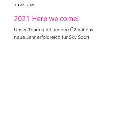
3. Feb. 2021
2021 Here we come!
Unser Team rund um den Ü2 hat das
neue Jahr erfolgreich für Sky Sport
Austria in der tipico-Bundesliga
begonnen. Zum Start ging es nach...