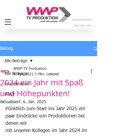
Tel.
+49 (0) 6131
/ 470 94-1
Montag - Freitag 9- 18 Uhr
Beitrag
Alle Beiträge
WWP-TV Produktion
Alle Beiträge
9. Apr. 2021
1 Min. Lesezeit
2024 ein Jahr mit Spaß
Produktionen
und Höhepunkten!
WWP
Aktualisiert:
6. Jan. 2025
Pünktlich zum Start ins Jahr 2025 ein 
paar Eindrücke von Produktionen bei 
denen wir
mit unseren Kollegen im Jahr 2024 im 